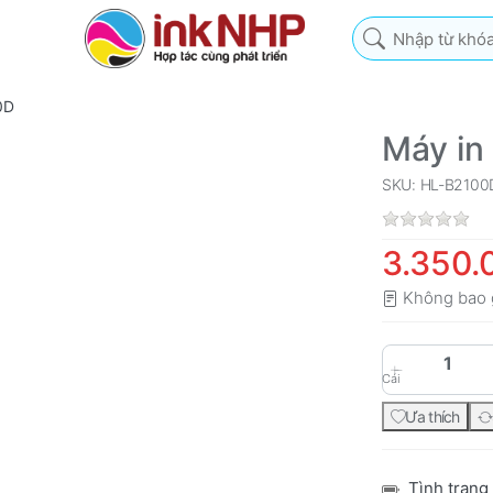
Nhập từ khóa tìm k
0D
Máy in
SKU: HL-B2100
3.350.
Không bao 
Cái
Ưa thích
Tình trạng