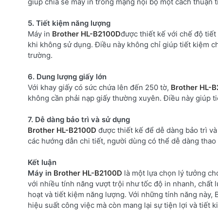
giúp chia sẻ máy in trong mạng nội bộ một cách thuận t
5. Tiết kiệm năng lượng
Máy in
Brother HL-B2100D
được thiết kế với chế độ tiế
khi không sử dụng. Điều này không chỉ giúp tiết kiệm c
trường.
6. Dung lượng giấy lớn
Với khay giấy có sức chứa lên đến 250 tờ,
Brother HL-
không cần phải nạp giấy thường xuyên. Điều này giúp tiế
7. Dễ dàng bảo trì và sử dụng
Brother HL-B2100D
được thiết kế để dễ dàng bảo trì và
các hướng dẫn chi tiết, người dùng có thể dễ dàng thao
Kết luận
Máy in
Brother HL-B2100D
là một lựa chọn lý tưởng c
với nhiều tính năng vượt trội như tốc độ in nhanh, chất l
hoạt và tiết kiệm năng lượng. Với những tính năng này
hiệu suất công việc mà còn mang lại sự tiện lợi và tiết 