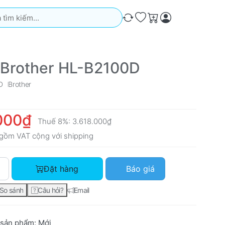
iếm. Kết quả sẽ tự động xuất hiện khi bạn nhập. Nhấn phím Ente
So sánh
Ưa thích
Giỏ hàng
 Brother HL-B2100D
D
Brother
000₫
Thuế 8%:
3.618.000₫
gồm VAT cộng với
shipping
Máy in Brother HL-B2100D với giá 3.350.000₫, số lượng 1.
Đặt hàng
Báo giá
So sánh
Câu hỏi?
Email
 sản phẩm:
Mới