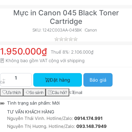
Mực in Canon 045 Black Toner
Cartridge
SKU: 1242C003AA-045BK
Canon
1.950.000₫
Thuế 8%:
2.106.000₫
Không bao gồm VAT cộng với
shipping
Mực in Canon 045 Black Toner Cartridge với giá
Đặt hàng
Báo giá
Cái
Ưa thích
So sánh
Câu hỏi?
Email
Tình trạng sản phẩm:
Mới
TƯ VẤN KHÁCH HÀNG
Nguyễn Thái Vinh. Hotline/Zalo:
0914.174.991
Nguyễn Thị Hương. Hotline/Zalo:
093.148.7949