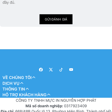
đầy đủ.
GỬI ĐÁNH GIÁ
VỀ CHÚNG TÔI
DỊCH VỤ
THÔNG TIN
HỖ TRỢ KHÁCH HÀNG
CÔNG TY TNHH MỰC IN NGUYỄN HỢP PHÁT
Mã số doanh nghiệp:
0317923409
Địa chỉ:
668/48B Quốc lộ 13, Phường Hiệp Bình, Thành phố Hồ