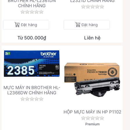
BROTHER HL-L2361DN
L2321D CHÍNH HÃNG
CHÍNH HÃNG
Chưa có đánh giá 
Chưa có đánh giá nào cho sản phẩm này.
Đặt hàng
Đặt hàng
Từ 500.000₫
Liên hệ
MỰC MÁY IN BROTHER HL-
L2366DW CHÍNH HÃNG
Chưa có đánh giá nào cho sản phẩm này.
HỘP MỰC MÁY IN HP P1102
Chưa có đánh giá 
Premium