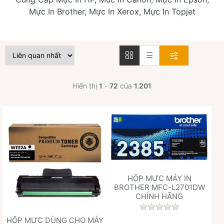
Mực In Brother, Mực In Xerox, Mực In Topjet
Hiển thị
1
-
72
của
1.201
HỘP MỰC MÁY IN
BROTHER MFC-L2701DW
CHÍNH HÃNG
Chưa có đánh giá 
HÔP MỰC DÙNG CHO MÁY