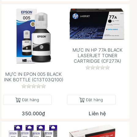
MƯC IN HP 77A BLACK
LASERJET TONER
CARTRIDGE (CF277A)
Chưa có đánh giá 
MỰC IN EPON 005 BLACK
INK BOTTLE (C13T03Q100)
Chưa có đánh giá nào cho sản phẩm này.
Đặt hàng
Đặt hàng
350.000₫
Liên hệ