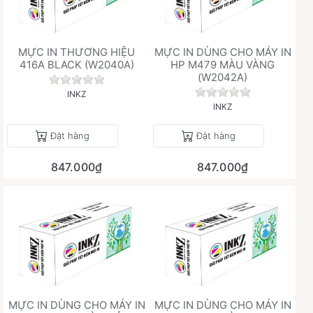
MỰC IN THƯƠNG HIỆU
MỰC IN DÙNG CHO MÁY IN
416A BLACK (W2040A)
HP M479 MÀU VÀNG
(W2042A)
Chưa có đánh giá nào cho sản phẩm này.
Chưa có đánh giá 
INKZ
INKZ
Đặt hàng
Đặt hàng
847.000₫
847.000₫
MỰC IN DÙNG CHO MÁY IN
MỰC IN DÙNG CHO MÁY IN