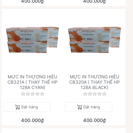
400.000₫
400.000₫
MỰC IN THƯƠNG HIỆU
MỰC IN THƯƠNG HIỆU
CB321A ( THAY THẾ HP
CB320A ( THAY THẾ HP
128A CYAN)
128A BLACK)
Chưa có đánh giá nào cho sản phẩm này.
Chưa có đánh giá 
Đặt hàng
Đặt hàng
400.000₫
400.000₫