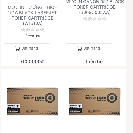
MỰC IN CANON 057 BLACK
TONER CARTRIDGE
MỰC IN TƯƠNG THÍCH
(3009C003AA)
151A BLACK LASERJET
TONER CARTRIDGE
Chưa có đánh giá 
(W1510A)
Chưa có đánh giá nào cho sản phẩm này.
Premium
Đặt hàng
Đặt hàng
600.000₫
Liên hệ