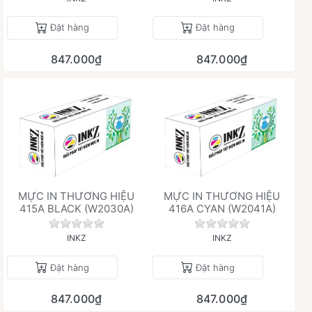
Đặt hàng
Đặt hàng
847.000₫
847.000₫
MỰC IN THƯƠNG HIỆU
MỰC IN THƯƠNG HIỆU
415A BLACK (W2030A)
416A CYAN (W2041A)
Chưa có đánh giá nào cho sản phẩm này.
Chưa có đánh giá 
INKZ
INKZ
Đặt hàng
Đặt hàng
847.000₫
847.000₫