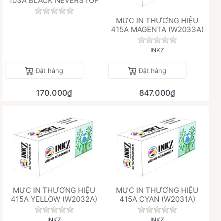
103A BLACK NEVERSTOP
Chưa có đánh giá nào cho sản phẩm này.
MỰC IN THƯƠNG HIỆU
415A MAGENTA (W2033A)
Chưa có đánh giá 
INKZ
Đặt hàng
Đặt hàng
170.000₫
847.000₫
MỰC IN THƯƠNG HIỆU
MỰC IN THƯƠNG HIỆU
415A YELLOW (W2032A)
415A CYAN (W2031A)
Chưa có đánh giá nào cho sản phẩm này.
Chưa có đánh giá 
INKZ
INKZ