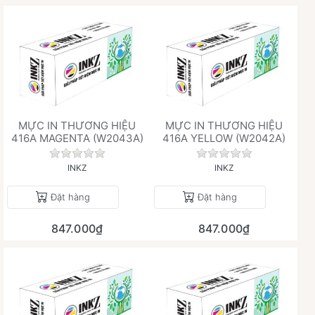
MỰC IN THƯƠNG HIỆU
MỰC IN THƯƠNG HIỆU
416A MAGENTA (W2043A)
416A YELLOW (W2042A)
Chưa có đánh giá nào cho sản phẩm này.
Chưa có đánh giá 
INKZ
INKZ
Đặt hàng
Đặt hàng
847.000₫
847.000₫