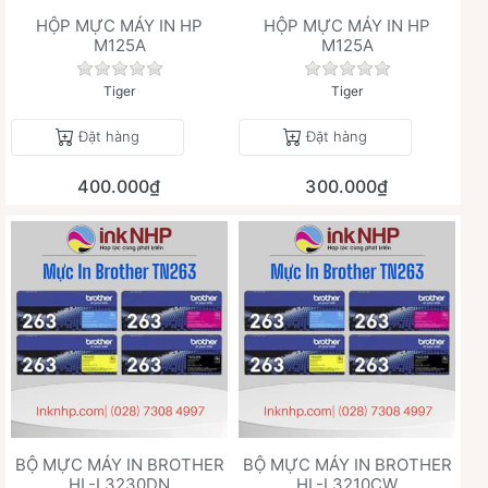
HỘP MỰC MÁY IN HP
HỘP MỰC MÁY IN HP
M125A
M125A
Chưa có đánh giá nào cho sản phẩm này.
Chưa có đánh giá 
Tiger
Tiger
Đặt hàng
Đặt hàng
400.000₫
300.000₫
BỘ MỰC MÁY IN BROTHER
BỘ MỰC MÁY IN BROTHER
HL-L3230DN
HL-L3210CW