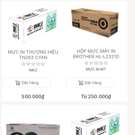
HỘP MỰC MÁY IN
MỰC IN THƯƠNG HIỆU
BROTHER HL-L2321D
TN263 CYAN
Chưa có đánh giá 
Chưa có đánh giá nào cho sản phẩm này.
MỰC IN MT
INKZ
Đặt hàng
Đặt hàng
500.000₫
Từ 250.000₫