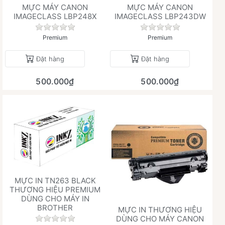
MỰC MÁY CANON
MỰC MÁY CANON
IMAGECLASS LBP248X
IMAGECLASS LBP243DW
Chưa có đánh giá nào cho sản phẩm này.
Chưa có đánh giá 
Premium
Premium
Đặt hàng
Đặt hàng
500.000₫
500.000₫
MỰC IN TN263 BLACK
THƯƠNG HIỆU PREMIUM
DÙNG CHO MÁY IN
BROTHER
MỰC IN THƯƠNG HIỆU
DÙNG CHO MÁY CANON
Chưa có đánh giá nào cho sản phẩm này.