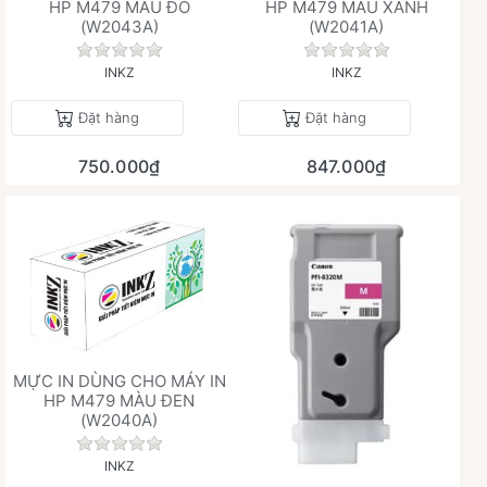
HP M479 MÀU ĐỎ
HP M479 MÀU XANH
(W2043A)
(W2041A)
Chưa có đánh giá nào cho sản phẩm này.
Chưa có đánh giá 
INKZ
INKZ
Đặt hàng
Đặt hàng
750.000₫
847.000₫
MỰC IN DÙNG CHO MÁY IN
HP M479 MÀU ĐEN
(W2040A)
Chưa có đánh giá nào cho sản phẩm này.
INKZ