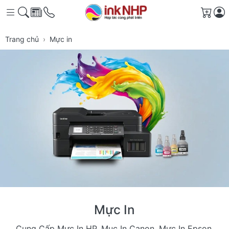
Giỏ 
Trang chủ
Mực in
Mực In
Cung Cấp Mực In HP, Muc In Canon, Mực In Epson,