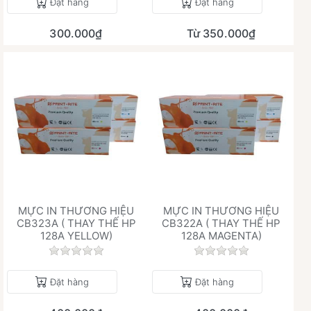
Đặt hàng
Đặt hàng
300.000₫
Từ 350.000₫
MỰC IN THƯƠNG HIỆU
MỰC IN THƯƠNG HIỆU
CB323A ( THAY THẾ HP
CB322A ( THAY THẾ HP
128A YELLOW)
128A MAGENTA)
Chưa có đánh giá nào cho sản phẩm này.
Chưa có đánh giá 
Đặt hàng
Đặt hàng