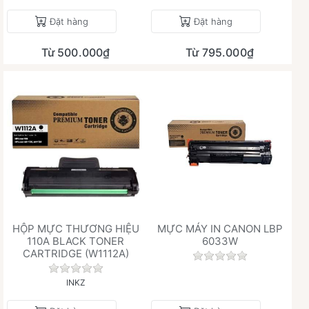
Đặt hàng
Đặt hàng
Từ 500.000₫
Từ 795.000₫
HỘP MỰC THƯƠNG HIỆU
MỰC MÁY IN CANON LBP
110A BLACK TONER
6033W
CARTRIDGE (W1112A)
Chưa có đánh giá 
Chưa có đánh giá nào cho sản phẩm này.
INKZ