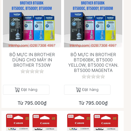
BỘ MỰC IN BROTHER
BỘ MỰC IN BROTHER
DÙNG CHO MÁY IN
BTD60BK, BT5000
BROTHER T530W
YELLOW, BT5000 CYAN.
BT5000 MAGENTA
Chưa có đánh giá nào cho sản phẩm này.
Chưa có đánh giá 
Đặt hàng
Đặt hàng
Từ 795.000₫
Từ 795.000₫