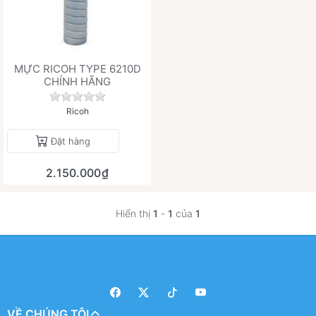
MỰC RICOH TYPE 6210D
CHÍNH HÃNG
Chưa có đánh giá nào cho sản phẩm này.
Ricoh
Đặt hàng
2.150.000₫
Hiển thị
1
-
1
của
1
VỀ CHÚNG TÔI