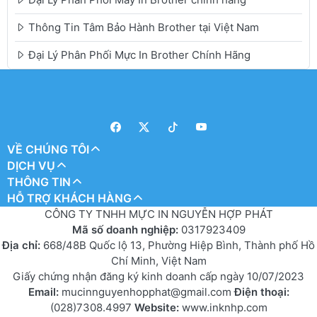
Thông Tin Tâm Bảo Hành Brother tại Việt Nam
Đại Lý Phân Phối Mực In Brother Chính Hãng
VỀ CHÚNG TÔI
DỊCH VỤ
THÔNG TIN
HỖ TRỢ KHÁCH HÀNG
CÔNG TY TNHH MỰC IN NGUYỄN HỢP PHÁT
Mã số doanh nghiệp:
0317923409
Địa chỉ:
668/48B Quốc lộ 13, Phường Hiệp Bình, Thành phố Hồ
Chí Minh, Việt Nam
Giấy chứng nhận đăng ký kinh doanh cấp ngày 10/07/2023
Email:
mucinnguyenhopphat@gmail.com
Điện thoại:
(028)7308.4997
Website:
www.inknhp.com