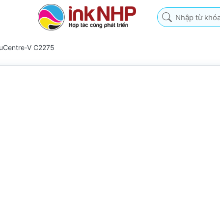
Nhập từ khóa tìm k
uCentre-V C2275