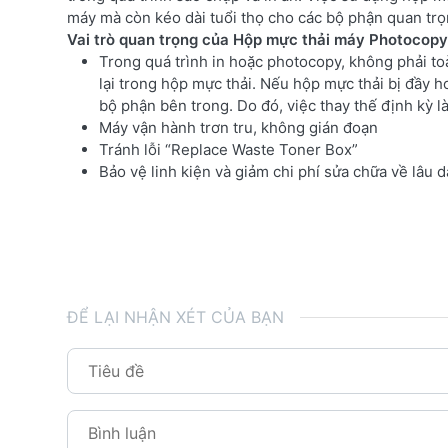
máy mà còn kéo dài tuổi thọ cho các bộ phận quan tr
Vai trò quan trọng của Hộp mực thải máy Photoco
Trong quá trình in hoặc photocopy, không phải 
lại trong hộp mực thải. Nếu hộp mực thải bị đầy
bộ phận bên trong. Do đó, việc thay thế định kỳ là
Máy vận hành trơn tru, không gián đoạn
Tránh lỗi “Replace Waste Toner Box”
Bảo vệ linh kiện và giảm chi phí sửa chữa về lâu d
ĐỂ LẠI NHẬN XÉT CỦA BẠN