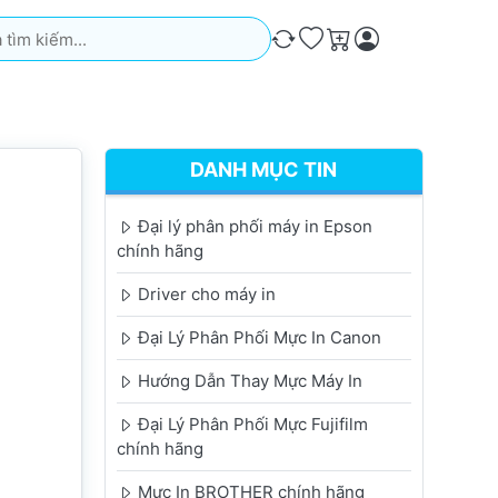
iếm. Kết quả sẽ tự động xuất hiện khi bạn nhập. Nhấn phím Ente
So sánh
Ưa thích
Giỏ hàng
DANH MỤC TIN
Đại lý phân phối máy in Epson
chính hãng
Driver cho máy in
Đại Lý Phân Phối Mực In Canon
Hướng Dẫn Thay Mực Máy In
Đại Lý Phân Phối Mực Fujifilm
chính hãng
Mực In BROTHER chính hãng