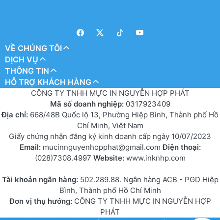
VỀ CHÚNG TÔI
DỊCH VỤ
THÔNG TIN
HỖ TRỢ KHÁCH HÀNG
CÔNG TY TNHH MỰC IN NGUYỄN HỢP PHÁT
Mã số doanh nghiệp:
0317923409
Địa chỉ:
668/48B Quốc lộ 13, Phường Hiệp Bình, Thành phố Hồ
Chí Minh, Việt Nam
Giấy chứng nhận đăng ký kinh doanh cấp ngày 10/07/2023
Email:
mucinnguyenhopphat@gmail.com
Điện thoại:
(028)7308.4997
Website:
www.inknhp.com
Tài khoản ngân hàng:
502.289.88. Ngân hàng ACB - PGD Hiệp
Bình, Thành phố Hồ Chí Minh
Đơn vị thụ hưởng:
CÔNG TY TNHH MỰC IN NGUYỄN HỢP
PHÁT