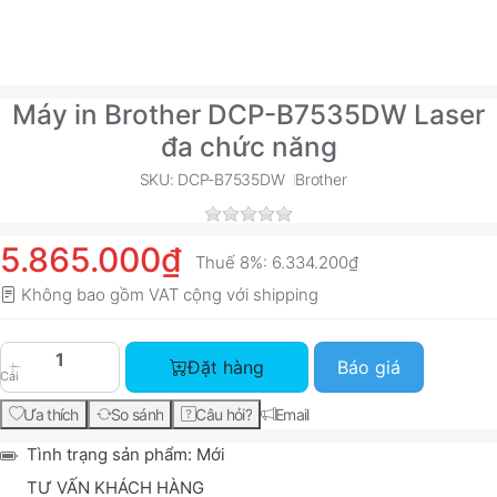
Máy in Brother DCP-B7535DW Laser
đa chức năng
SKU: DCP-B7535DW
Brother
5.865.000₫
Thuế 8%:
6.334.200₫
Không bao gồm VAT cộng với
shipping
Máy in Brother DCP-B7535DW Laser đa chức năn
Đặt hàng
Báo giá
Cái
Ưa thích
So sánh
Câu hỏi?
Email
Tình trạng sản phẩm:
Mới
TƯ VẤN KHÁCH HÀNG